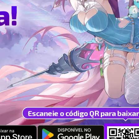
Criador de conteúdo
Apresentação do programa
Informações do criador
Loja da Web
Escaneie o código QR para baixar